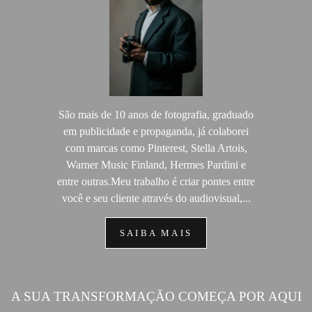
São mais de 10 anos de fotografia, graduado
em publicidade e propaganda, já colaborei
com marcas como Pinterest, Stella Artois,
Warner Music Finland, Hermes Pardini e
entre outras.Meu trabalho é criar pontes entre
você e seu cliente através do audiovisual,...
SAIBA MAIS
A SUA TRANSFORMAÇÃO COMEÇA POR AQUI