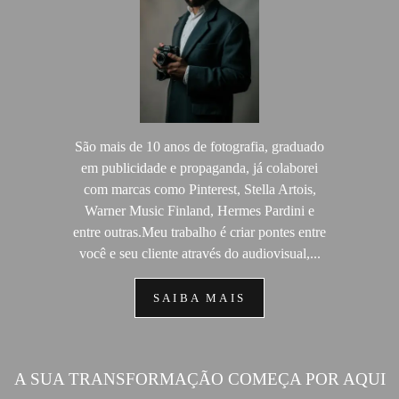
São mais de 10 anos de fotografia, graduado
em publicidade e propaganda, já colaborei
com marcas como Pinterest, Stella Artois,
Warner Music Finland, Hermes Pardini e
entre outras.Meu trabalho é criar pontes entre
você e seu cliente através do audiovisual,...
SAIBA MAIS
A SUA TRANSFORMAÇÃO COMEÇA POR AQUI