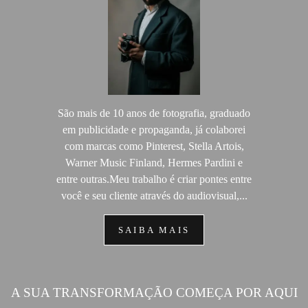
São mais de 10 anos de fotografia, graduado
em publicidade e propaganda, já colaborei
com marcas como Pinterest, Stella Artois,
Warner Music Finland, Hermes Pardini e
entre outras.Meu trabalho é criar pontes entre
você e seu cliente através do audiovisual,...
SAIBA MAIS
A SUA TRANSFORMAÇÃO COMEÇA POR AQUI