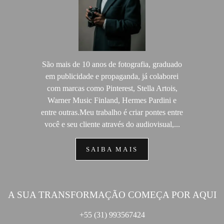
São mais de 10 anos de fotografia, graduado
em publicidade e propaganda, já colaborei
com marcas como Pinterest, Stella Artois,
Warner Music Finland, Hermes Pardini e
entre outras.Meu trabalho é criar pontes entre
você e seu cliente através do audiovisual,...
SAIBA MAIS
A SUA TRANSFORMAÇÃO COMEÇA POR AQUI
+55 (31) 993567424