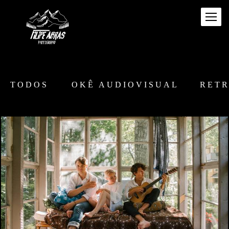
TODOS
OKÊ AUDIOVISUAL
RET
3616
1