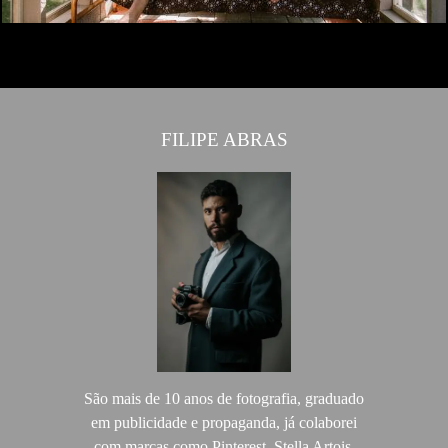
FILIPE ABRAS
São mais de 10 anos de fotografia, graduado
em publicidade e propaganda, já colaborei
com marcas como Pinterest, Stella Artois,