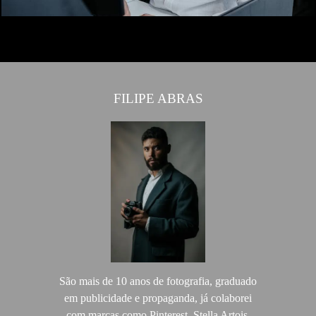
FILIPE ABRAS
São mais de 10 anos de fotografia, graduado
em publicidade e propaganda, já colaborei
com marcas como Pinterest, Stella Artois,