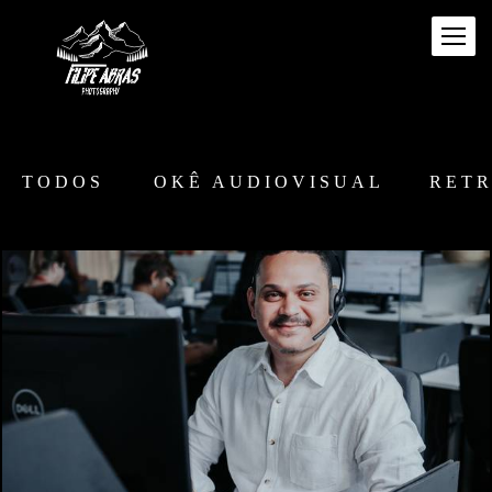
TODOS
OKÊ AUDIOVISUAL
RET
2876
1