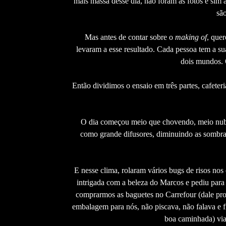
mais massa desse dia, não foram as fotos e sim as
sã
Mas antes de contar sobre o
making of
, quer
levaram a esse resultado. Cada pessoa tem a sua
dois mundos. 
Então dividimos o ensaio em três partes, cafeter
O dia começou meio que chovendo, meio
como grande difusores, diminuindo as sombra
E nesse clima, rolaram vários bugs de risos no
intrigada com a beleza do Marcos e pediu para 
comprarmos as baguetes no Carrefour (dale pro
embalagem para nós, não piscava, não falava e fi
boa caminhada) via