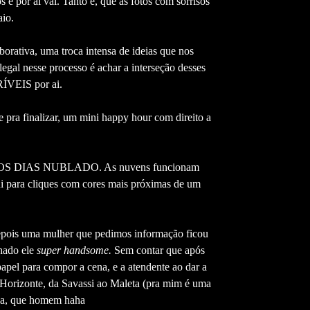
s e por ai vai. Tanto é, que as fotos com sorrisos
io.
borativa, uma troca intensa de ideias que nos
legal nesse processo é achar a interseção desses
RÍVEIS por ai.
e pra finalizar, um mini happy hour com direito a
AMOS DIAS NUBLADO. As nuvens funcionam
i para cliques com cores mais próximas de um
 Depois uma mulher que pedimos informação ficou
chado ele
super handsome.
Sem contar que após
pel para compor a cena, e a atendente ao dar a
Horizonte, da Savassi ao Maleta (pra mim é uma
ria, que homem haha