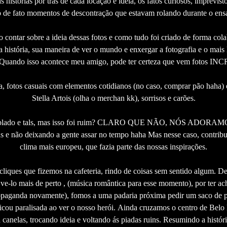
 histórias por trás de cada locação e ideia, os fatos curiosos, imprevisto
o de fato momentos de descontração que estavam rolando durante o ensa
o contar sobre a ideia dessas fotos e como tudo foi criado de forma cola
 história, sua maneira de ver o mundo e enxergar a fotografia e o mais 
Quando isso acontece meu amigo, pode ter certeza que vem fotos INC
ia, fotos casuais com elementos cotidianos (no caso, comprar pão haha) 
Stella Artois (olha o merchan kk), sorrisos e carões.
 nublado e tals, mas isso foi ruim? CLARO QUE NÃO, NÓS ADOR
s e não deixando a gente assar no tempo haha Mas nesse caso, contribu
clima mais europeu, que fazia parte das nossas inspirações.
s cliques que fizemos na cafeteria, rindo de coisas sem sentido algum.
ve-lo mais de perto , (música romântica para esse momento), por ter a
paganda novamente), fomos a uma padaria próxima pedir um saco de pa
cou paralisada ao ver o nosso herói.
Ainda cruzamos o centro de Belo 
 canelas, trocando ideia e voltando ás piadas ruins. Resumindo a histó