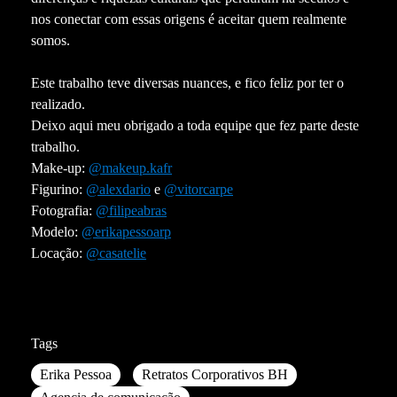
nos conectar com essas origens é aceitar quem realmente
somos.
Este trabalho teve diversas nuances, e fico feliz por ter o
realizado.
Deixo aqui meu obrigado a toda equipe que fez parte deste
trabalho.
Make-up:
@makeup.kafr
Figurino:
@alexdario
e
@vitorcarpe
Fotografia:
@filipeabras
Modelo:
@erikapessoarp
Locação:
@casatelie
Tags
Erika Pessoa
Retratos Corporativos BH